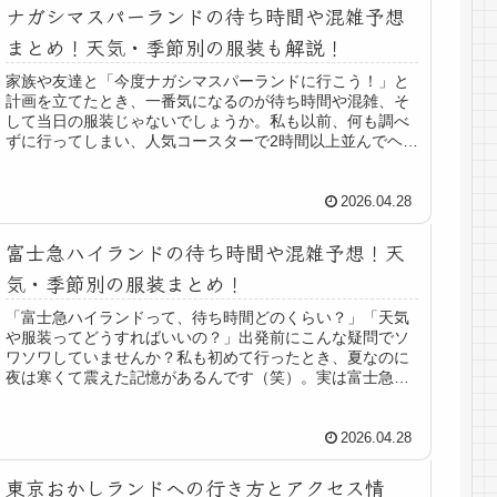
ナガシマスパーランドの待ち時間や混雑予想
まとめ！天気・季節別の服装も解説！
家族や友達と「今度ナガシマスパーランドに行こう！」と
計画を立てたとき、一番気になるのが待ち時間や混雑、そ
して当日の服装じゃないでしょうか。私も以前、何も調べ
ずに行ってしまい、人気コースターで2時間以上並んでヘト
ヘトになった経験があるんです…...
2026.04.28
富士急ハイランドの待ち時間や混雑予想！天
気・季節別の服装まとめ！
「富士急ハイランドって、待ち時間どのくらい？」「天気
や服装ってどうすればいいの？」出発前にこんな疑問でソ
ワソワしていませんか？私も初めて行ったとき、夏なのに
夜は寒くて震えた記憶があるんです（笑）。実は富士急ハ
イランドの周辺は標高約850mの...
2026.04.28
東京おかしランドへの行き方とアクセス情