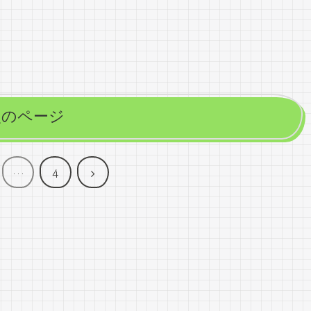
次のページ
次
…
4
へ