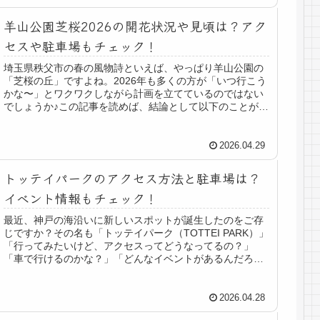
羊山公園芝桜2026の開花状況や見頃は？アク
セスや駐車場もチェック！
埼玉県秩父市の春の風物詩といえば、やっぱり羊山公園の
「芝桜の丘」ですよね。2026年も多くの方が「いつ行こう
かな〜」とワクワクしながら計画を立てているのではない
でしょうか♪この記事を読めば、結論として以下のことが一
気にわかります！芝桜まつり...
2026.04.29
トッテイパークのアクセス方法と駐車場は？
イベント情報もチェック！
最近、神戸の海沿いに新しいスポットが誕生したのをご存
じですか？その名も「トッテイパーク（TOTTEI PARK）」
「行ってみたいけど、アクセスってどうなってるの？」
「車で行けるのかな？」「どんなイベントがあるんだろ
う？」と気になっている方も...
2026.04.28