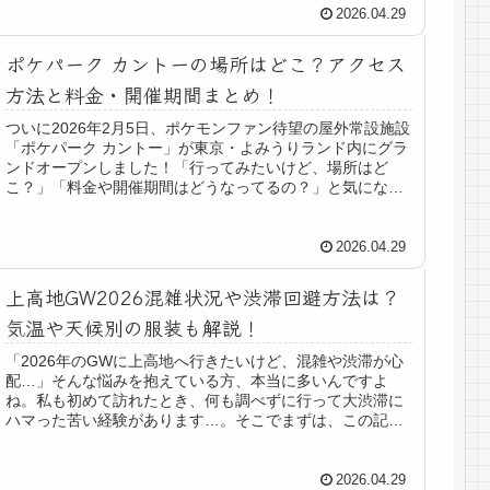
2026.04.29
ポケパーク カントーの場所はどこ？アクセス
方法と料金・開催期間まとめ！
ついに2026年2月5日、ポケモンファン待望の屋外常設施設
「ポケパーク カントー」が東京・よみうりランド内にグラ
ンドオープンしました！「行ってみたいけど、場所はど
こ？」「料金や開催期間はどうなってるの？」と気になっ
ている方も多いはずですよね...
2026.04.29
上高地GW2026混雑状況や渋滞回避方法は？
気温や天候別の服装も解説！
「2026年のGWに上高地へ行きたいけど、混雑や渋滞が心
配…」そんな悩みを抱えている方、本当に多いんですよ
ね。私も初めて訪れたとき、何も調べずに行って大渋滞に
ハマった苦い経験があります…。そこでまずは、この記事
の結論からお伝えしますね♪【上...
2026.04.29