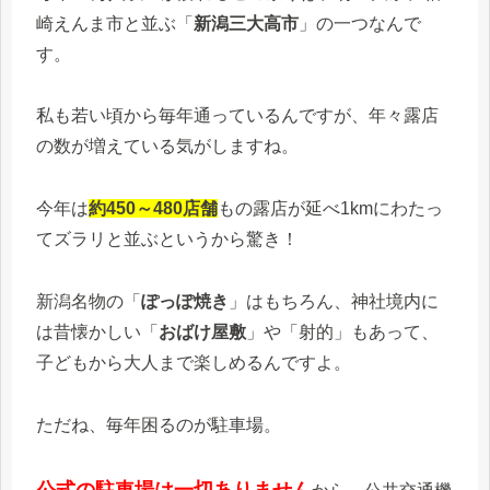
崎えんま市と並ぶ「
新潟三大高市
」の一つなんで
す。
私も若い頃から毎年通っているんですが、年々露店
の数が増えている気がしますね。
今年は
約450～480店舗
もの露店が延べ1kmにわたっ
てズラリと並ぶというから驚き！
新潟名物の「
ぽっぽ焼き
」はもちろん、神社境内に
は昔懐かしい「
おばけ屋敷
」や「射的」もあって、
子どもから大人まで楽しめるんですよ。
ただね、毎年困るのが駐車場。
公式の駐車場は一切ありません