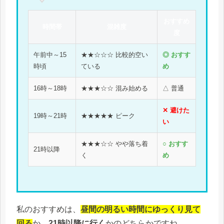
おすすめ
時間帯
混雑度
度
午前中～15
★★☆☆☆ 比較的空い
◎ おすす
時頃
ている
め
16時～18時
★★★☆☆ 混み始める
△ 普通
✕ 避けた
19時～21時
★★★★★ ピーク
い
★★★☆☆ やや落ち着
○ おすす
21時以降
く
め
私のおすすめは、
昼間の明るい時間にゆっくり見て
回る
か、
21時以降に行く
かのどちらかですね。