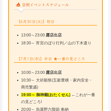
🎪 日別イベントスケジュール
【6月30日(火)】初日
13:00～23:00
露店出店
18:30～ 宵宮のぼり行列／山の下木遣り
【7月1日(水)】中日 ★一番の見どころ
10:00～23:00
露店出店
10:30～ 大祈願祭(五穀豊穣・家内安全・
商売繁盛)
19:00～ 御神籤(おたくせん)
←これが一番
の見どころ!
20:00～ 烏屋野六階節 奉納