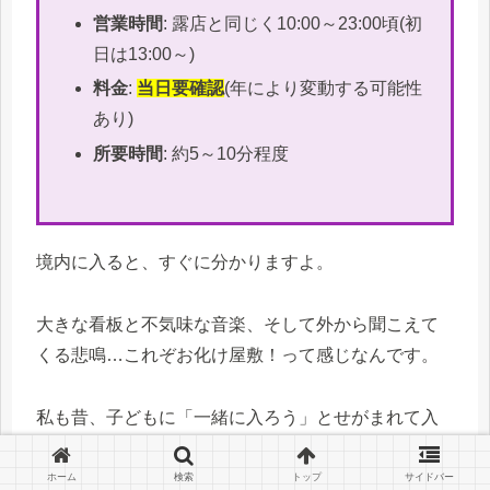
営業時間
: 露店と同じく10:00～23:00頃(初
日は13:00～)
料金
:
当日要確認
(年により変動する可能性
あり)
所要時間
: 約5～10分程度
境内に入ると、すぐに分かりますよ。
大きな看板と不気味な音楽、そして外から聞こえて
くる悲鳴…これぞお化け屋敷！って感じなんです。
私も昔、子どもに「一緒に入ろう」とせがまれて入
ったことがあるんですが、正直言って大人でもけっ
こう怖いんですよね(笑)
ホーム
検索
トップ
サイドバー