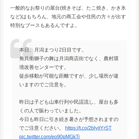
一般的なお祭りの屋台(焼きそば、たこ焼き、かき氷
など)はもちろん、地元の商工会や住民の方々が出す
特別なブースもあるんですよ。
本日、月潟まつり2日目です。
角兵衛獅子の舞は月潟商店街でなく、農村環
境改善センターです。
徒歩移動が可能な距離ですが、少し場所が違
いますのでご注意を。
昨日は子ども山車行列や民謡流し、屋台も多
くの人で賑わっていました。
今日も昨日に引き続き暑さが予想されますの
でご注意ください。
https://t.co/2blyitYrST
pic.twitter.com/eo90pMGkTi