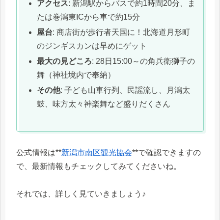
アクセス
: 新潟駅からバスで約1時間20分、ま
たは巻潟東ICから車で約15分
屋台
: 商店街が歩行者天国に！北海道月形町
のジンギスカンは早めにゲット
最大の見どころ
: 28日15:00～の角兵衛獅子の
舞（神社境内で奉納）
その他
: 子ども山車行列、民謡流し、月潟太
鼓、味方太々神楽舞など盛りだくさん
公式情報は**
新潟市南区観光協会
**で確認できますの
で、最新情報もチェックしてみてくださいね。
それでは、詳しく見ていきましょう♪