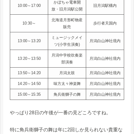
かぼちゃ電車開
10:00～17:00
旧月潟駅構内
放・旧月潟駅公開
北海道月形町物産
10:30～
歩行者天国内
販売
ミュージックメイ
13:00～13:20
月潟白山神社境内
ツ(小学生演奏)
月潟中学校吹奏楽
13:20～13:50
月潟白山神社境内
部演奏
13:50～14:20
月潟太鼓
月潟白山神社境内
14:20～14:50
味方太々神楽舞
月潟白山神社境内
15:00～15:35
角兵衛獅子の舞
月潟白山神社境内
やっぱり28日の午後が一番の見どころですね。
特に角兵衛獅子の舞は年に2回しか見られない貴重な