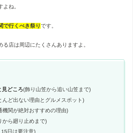
すよね。
関で行くべき祭り
です。
める店は周辺にたくさんありますよ。
と見どころ
(飾り山笠から追い山笠まで)
とんど出ない理由とグルメスポット)
通機関が絶対おすすめの理由)
りから廻り止めまで)
、15日は要注意)