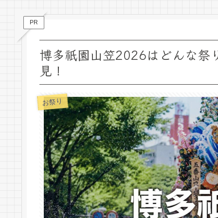
PR
博多祇園山笠2026はどんな
見！
お祭り