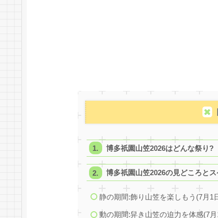
博多祇園山笠2026はどんな祭り?
博多祇園山笠2026の見どころと
静の期間:飾り山笠を楽しもう(7月1日
動の期間:舁き山笠の迫力を体感(7月1