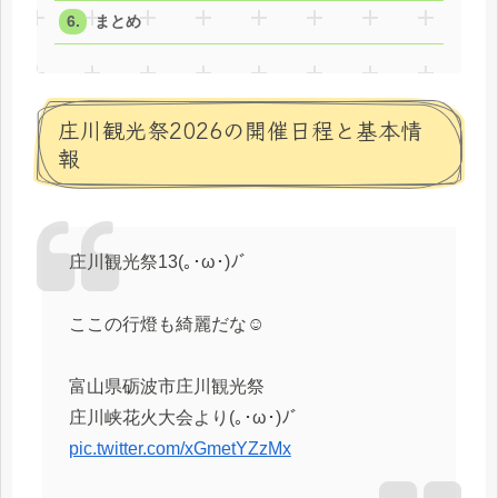
まとめ
庄川観光祭2026の開催日程と基本情
報
庄川観光祭13(｡･ω･)ﾉﾞ
ここの行燈も綺麗だな☺️
富山県砺波市庄川観光祭
庄川峡花火大会より(｡･ω･)ﾉﾞ
pic.twitter.com/xGmetYZzMx