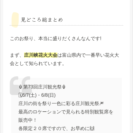
見どころ総まとめ
このお祭り、本当に盛りだくさんなんです!
まず、
庄川峡花火大会
は富山県内で一番早い花火大
会として知られています。
🏮第73回庄川観光祭🏮
🗓️6/7(土)・6/8(日)
庄川の街を祭り一色に彩る庄川観光祭🎆
最高のロケーションで見られる特別観覧席を
販売中！
各限定２０席ですので、お早めに🙌