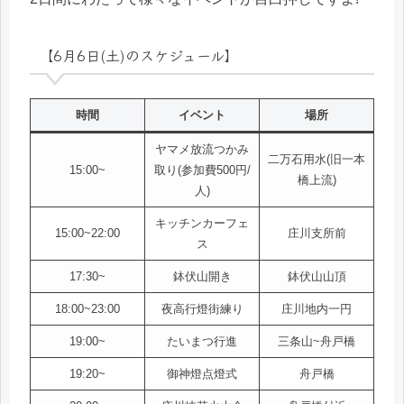
【6月6日(土)のスケジュール】
時間
イベント
場所
ヤマメ放流つかみ
二万石用水(旧一本
15:00~
取り(参加費500円/
橋上流)
人)
キッチンカーフェ
15:00~22:00
庄川支所前
ス
17:30~
鉢伏山開き
鉢伏山山頂
18:00~23:00
夜高行燈街練り
庄川地内一円
19:00~
たいまつ行進
三条山~舟戸橋
19:20~
御神燈点燈式
舟戸橋