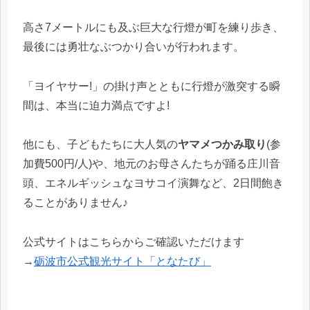
高さ7メートルにも及ぶ巨大な行燈が町を練り歩き、
最後には勇壮なぶつかり合いが行われます。
「ヨイヤサー!」の掛け声とともに行燈が激突する瞬
間は、本当に迫力満点ですよ!
他にも、子どもたちに大人気の
ヤマメつかみ取り
(参
加費500円/人)や、地元のお母さんたちが踊る庄川音
頭、エネルギッシュなヨサコイ演舞など、2日間飽き
ることがありません♪
公式サイトはこちらからご確認いただけます
→
砺波市公式観光サイト「となたび」