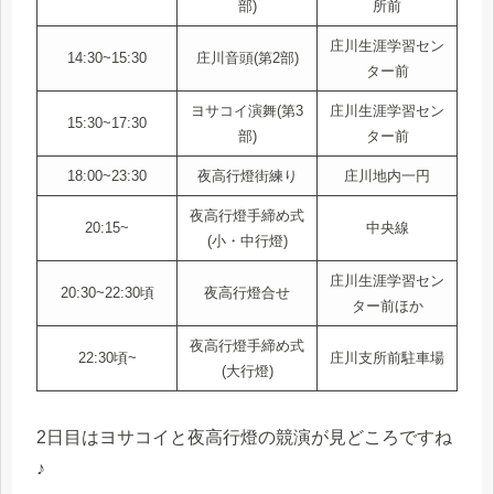
部)
所前
庄川生涯学習セン
14:30~15:30
庄川音頭(第2部)
ター前
ヨサコイ演舞(第3
庄川生涯学習セン
15:30~17:30
部)
ター前
18:00~23:30
夜高行燈街練り
庄川地内一円
夜高行燈手締め式
20:15~
中央線
(小・中行燈)
庄川生涯学習セン
20:30~22:30頃
夜高行燈合せ
ター前ほか
夜高行燈手締め式
22:30頃~
庄川支所前駐車場
(大行燈)
2日目はヨサコイと夜高行燈の競演が見どころですね
♪