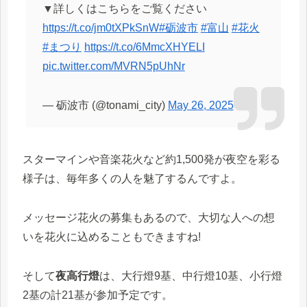
▼詳しくはこちらをご覧ください
https://t.co/jm0tXPkSnW
#砺波市
#富山
#花火
#まつり
https://t.co/6MmcXHYELI
pic.twitter.com/MVRN5pUhNr
— 砺波市 (@tonami_city)
May 26, 2025
スターマインや音楽花火など約1,500発が夜空を彩る
様子は、毎年多くの人を魅了するんですよ。
メッセージ花火の募集もあるので、大切な人への想
いを花火に込めることもできますね!
そして
夜高行燈
は、大行燈9基、中行燈10基、小行燈
2基の計21基が参加予定です。