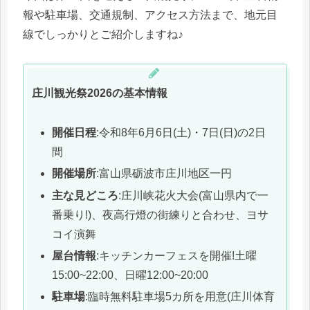
報や駐車場、交通規制、アクセス方法まで、地元目
線でしっかりとご紹介しますね♪
庄川観光祭2026の基本情報
開催日程
:令和8年6月6日(土)・7日(日)の2日
間
開催場所
:富山県砺波市庄川地区一円
主な見どころ
:庄川峡花火大会(富山県内で一
番乗り!)、夜高行燈の街練りと合わせ、ヨサ
コイ演舞
屋台情報
:キッチンカーフェスを開催!土曜
15:00~22:00、日曜12:00~20:00
駐車場
:臨時無料駐車場5カ所を用意(庄川体育