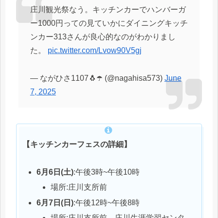
庄川観光祭なう。キッチンカーでハンバーガ
ー1000円っての見ていかにダイニングキッチ
ンカー313さんが良心的なのがわかりまし
た。
pic.twitter.com/Lvow90V5gj
— ながひさ1107🐧☂️ (@nagahisa573)
June
7, 2025
【キッチンカーフェスの詳細】
6月6日(土)
:午後3時~午後10時
場所:庄川支所前
6月7日(日)
:午後12時~午後8時
場所:庄川支所前、庄川生涯学習センタ