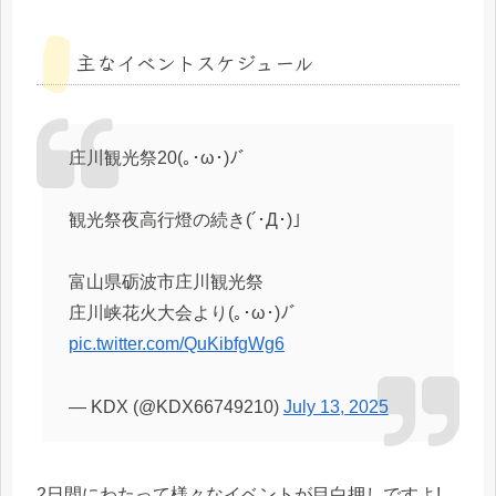
主なイベントスケジュール
庄川観光祭20(｡･ω･)ﾉﾞ
観光祭夜高行燈の続き(´･Д･)」
富山県砺波市庄川観光祭
庄川峡花火大会より(｡･ω･)ﾉﾞ
pic.twitter.com/QuKibfgWg6
— KDX (@KDX66749210)
July 13, 2025
2日間にわたって様々なイベントが目白押しですよ!