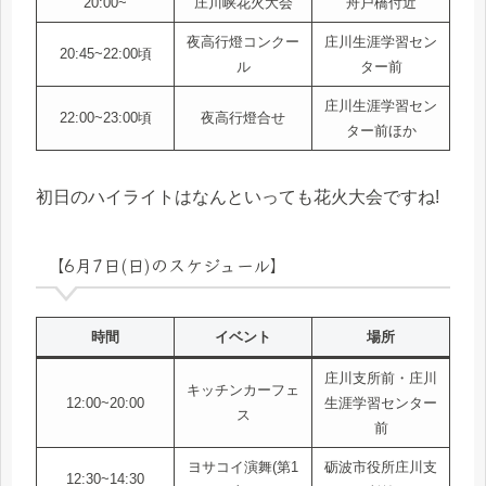
20:00~
庄川峡花火大会
舟戸橋付近
夜高行燈コンクー
庄川生涯学習セン
20:45~22:00頃
ル
ター前
庄川生涯学習セン
22:00~23:00頃
夜高行燈合せ
ター前ほか
初日のハイライトはなんといっても花火大会ですね!
【6月7日(日)のスケジュール】
時間
イベント
場所
庄川支所前・庄川
キッチンカーフェ
12:00~20:00
生涯学習センター
ス
前
ヨサコイ演舞(第1
砺波市役所庄川支
12:30~14:30