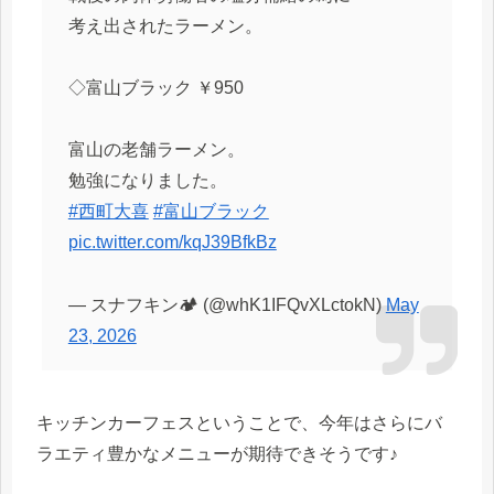
考え出されたラーメン。
◇富山ブラック ￥950
富山の老舗ラーメン。
勉強になりました。
#西町大喜
#富山ブラック
pic.twitter.com/kqJ39BfkBz
— スナフキン🏕 (@whK1IFQvXLctokN)
May
23, 2026
キッチンカーフェスということで、今年はさらにバ
ラエティ豊かなメニューが期待できそうです♪