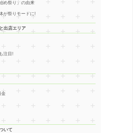
始め祭り」の由来
体が祭りモードに!
所と出店エリア
!
も注目!
料金
について