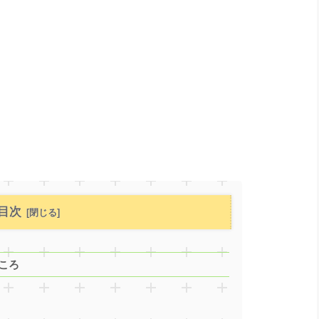
目次
ころ